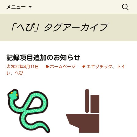
ペット管理用アプリ
コ
検
うちの子手帳
メニュー
ン
索:
テ
ン
「へび」タグアーカイブ
ツ
へ
ス
キ
記録項目追加のお知らせ
ッ
2022年4月11日
ホームページ
エキゾチック
、
トイ
プ
レ
、
へび