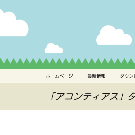
ペット管理用アプリ
コ
ン
テ
うちの子
ン
ツ
へ
ス
キ
ッ
プ
ホームページ
最新情報
ダウン
「アコンティアス」