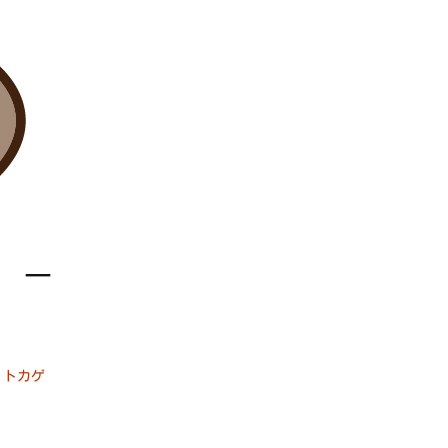
 –
せ
、
トカゲ