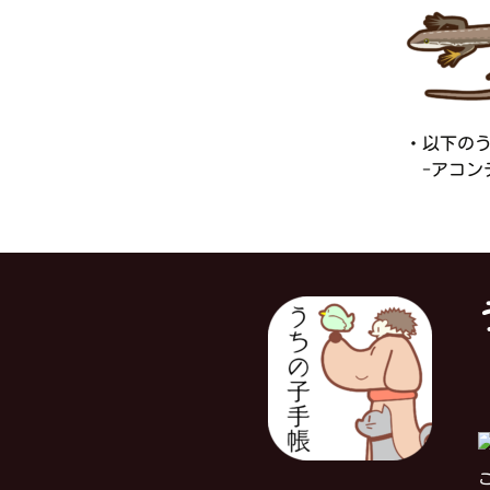
・以下の
-アコンテ
対
こ