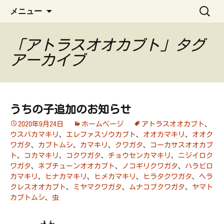
ペット管理用アプリ
コ
検
うちの子手帳
メニュー
ン
索:
テ
ン
「アトラスオオカブト」タグ
ツ
アーカイブ
へ
ス
キ
ッ
うちの子追加のお知らせ
プ
2020年9月24日
ホームページ
アトラスオオカブト
、
ウスバカマキリ
、
エレファスゾウカブト
、
オオカマキリ
、
オオク
ワガタ
、
カブトムシ
、
カマキリ
、
クワガタ
、
コーカサスオオカブ
ト
、
コカマキリ
、
コクワガタ
、
チョウセンカマキリ
、
ニジイロク
ワガタ
、
ネプチューンオオカブト
、
ノコギリクワガタ
、
ハラビロ
カマキリ
、
ヒナカマキリ
、
ヒメカマキリ
、
ヒラタクワガタ
、
ヘラ
クレスオオカブト
、
ミヤマクワガタ
、
ムナコブクワガタ
、
ヤマト
カブトムシ
、
虫