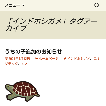
ペット管理用アプリ
コ
検
うちの子手帳
メニュー
ン
索:
テ
ン
「インドホシガメ」タグアー
ツ
カイブ
へ
ス
キ
ッ
うちの子追加のお知らせ
プ
2021年4月12日
ホームページ
インドホシガメ
、
エキ
ゾチック
、
カメ