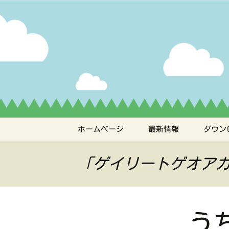
ペット管理用アプリ
コ
ン
テ
うちの子
ン
ツ
へ
ス
キ
ッ
プ
ホームページ
最新情報
ダウン
「ゲイリートゲオア
う