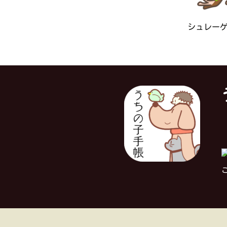
シュレー
対
こ