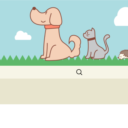
検
索:
せ