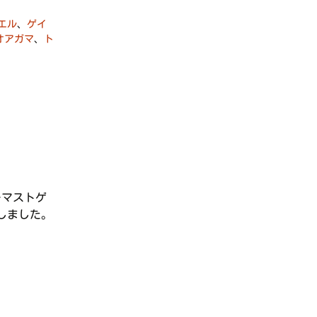
エル
、
ゲイ
オアガマ
、
ト
ーマストゲ
しました。