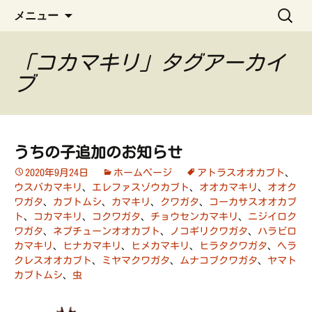
ペット管理用アプリ
コ
検
うちの子手帳
メニュー
ン
索:
テ
ン
「コカマキリ」タグアーカイ
ツ
ブ
へ
ス
キ
ッ
うちの子追加のお知らせ
プ
2020年9月24日
ホームページ
アトラスオオカブト
、
ウスバカマキリ
、
エレファスゾウカブト
、
オオカマキリ
、
オオク
ワガタ
、
カブトムシ
、
カマキリ
、
クワガタ
、
コーカサスオオカブ
ト
、
コカマキリ
、
コクワガタ
、
チョウセンカマキリ
、
ニジイロク
ワガタ
、
ネプチューンオオカブト
、
ノコギリクワガタ
、
ハラビロ
カマキリ
、
ヒナカマキリ
、
ヒメカマキリ
、
ヒラタクワガタ
、
ヘラ
クレスオオカブト
、
ミヤマクワガタ
、
ムナコブクワガタ
、
ヤマト
カブトムシ
、
虫