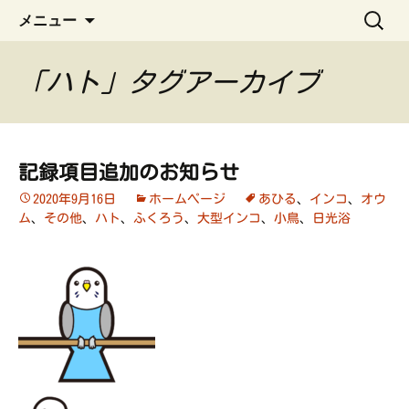
ペット管理用アプリ
コ
検
うちの子手帳
メニュー
ン
索:
テ
ン
「ハト」タグアーカイブ
ツ
へ
ス
キ
記録項目追加のお知らせ
ッ
2020年9月16日
ホームページ
あひる
、
インコ
、
オウ
プ
ム
、
その他
、
ハト
、
ふくろう
、
大型インコ
、
小鳥
、
日光浴