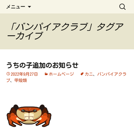
ペット管理用アプリ
コ
検
うちの子手帳
メニュー
ン
索:
テ
ン
「バンパイアクラブ」タグア
ツ
ーカイブ
へ
ス
キ
ッ
うちの子追加のお知らせ
プ
2022年9月27日
ホームページ
カニ
、
バンパイアクラ
ブ
、
甲殻類