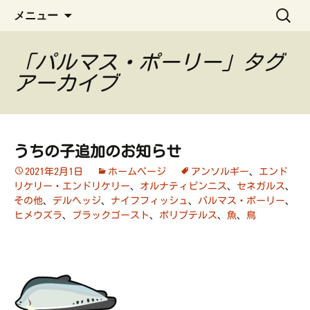
ペット管理用アプリ
コ
検
うちの子手帳
メニュー
ン
索:
テ
ン
「パルマス・ポーリー」タグ
ツ
アーカイブ
へ
ス
キ
ッ
うちの子追加のお知らせ
プ
2021年2月1日
ホームページ
アンソルギー
、
エンド
リケリー・エンドリケリー
、
オルナティピンニス
、
セネガルス
、
その他
、
デルヘッジ
、
ナイフフィッシュ
、
パルマス・ポーリー
、
ヒメウズラ
、
ブラックゴースト
、
ポリプテルス
、
魚
、
鳥