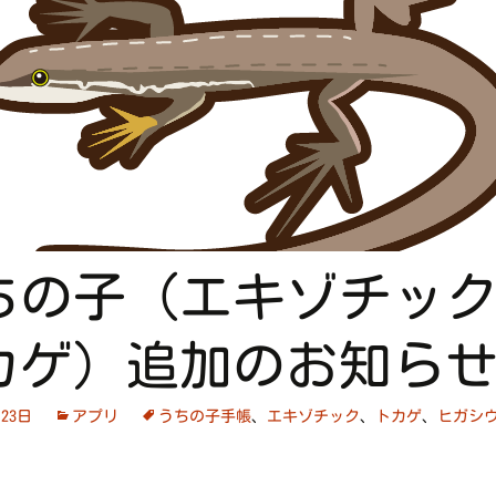
ちの子（エキゾチック
カゲ）追加のお知ら
月23日
アプリ
うちの子手帳
、
エキゾチック
、
トカゲ
、
ヒガシ