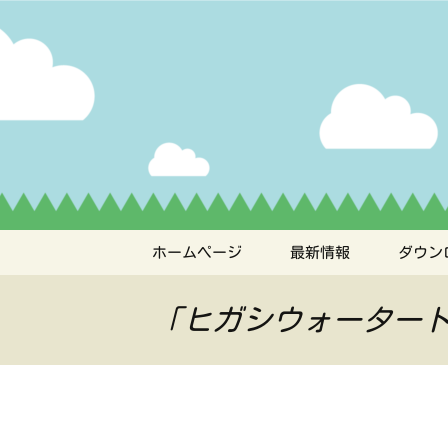
ペット管理用アプリ
コ
ン
テ
うちの子
ン
ツ
へ
ス
キ
ッ
プ
ホームページ
最新情報
ダウン
「ヒガシウォーター