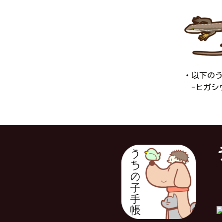
・以下の
-ヒガシウ
対