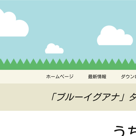
ペット管理用アプリ
コ
ン
テ
うちの子
ン
ツ
へ
ス
キ
ッ
プ
ホームページ
最新情報
ダウン
「ブルーイグアナ」
う