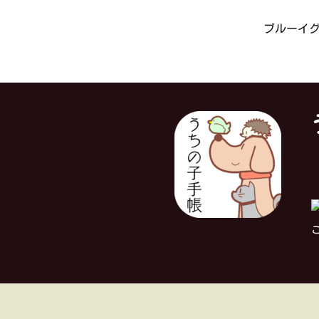
ブルーイグ
対
こ