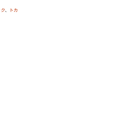
ック
、
トカ