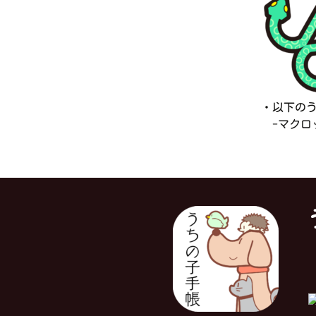
・以下の
-マクロッ
対