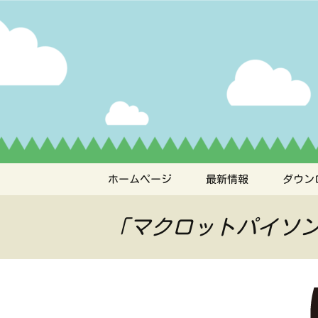
ペット管理用アプリ
コ
ン
テ
うちの子
ン
ツ
へ
ス
キ
ッ
プ
ホームページ
最新情報
ダウン
「マクロットパイソ