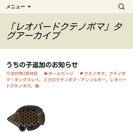
ペット管理用アプリ
コ
検
うちの子手帳
メニュー
ン
索:
テ
ン
「レオパードクテノポマ」タ
ツ
グアーカイブ
へ
ス
キ
ッ
うちの子追加のお知らせ
プ
2022年2月28日
ホームページ
クテノポマ
、
クテノポ
マ・キングスレイ
、
ミクロクテノポマ・アンソルギー
、
レオパー
ドクテノポマ
、
魚