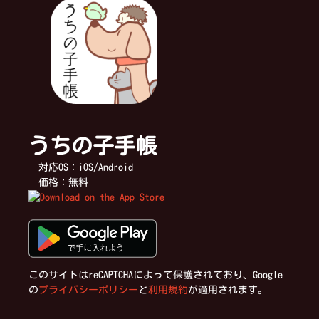
ナ
ビ
ゲ
うちの子手帳
ー
対応OS：iOS/Android
価格：無料
シ
ョ
ン
このサイトはreCAPTCHAによって保護されており、Google
の
プライバシーポリシー
と
利用規約
が適用されます。