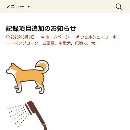
ペット管理用アプリ
コ
検
うちの子手帳
メニュー
ン
索:
テ
ン
記録項目追加のお知らせ
ツ
2020年5月7日
ホームページ
ウェルシュ・コーギ
へ
ー・ペンブローク
、
お風呂
、
中型犬
、
爪切り
、
犬
ス
キ
ッ
プ