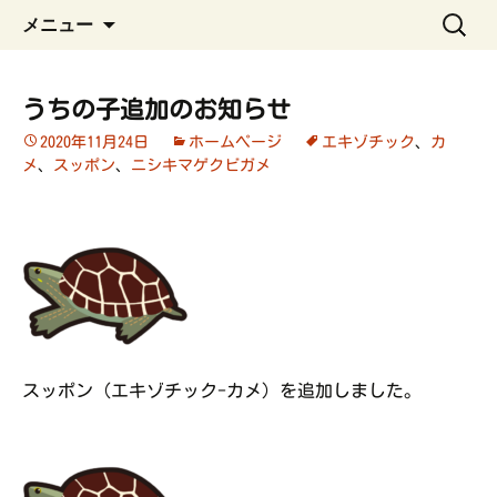
ペット管理用アプリ
コ
検
うちの子手帳
メニュー
ン
索:
テ
ン
うちの子追加のお知らせ
ツ
2020年11月24日
ホームページ
エキゾチック
、
カ
へ
メ
、
スッポン
、
ニシキマゲクビガメ
ス
キ
ッ
プ
スッポン（エキゾチック-カメ）を追加しました。