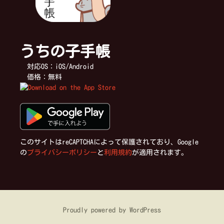
ゲ
うちの子手帳
ー
対応OS：iOS/Android
価格：無料
シ
ョ
ン
このサイトはreCAPTCHAによって保護されており、Google
の
プライバシーポリシー
と
利用規約
が適用されます。
Proudly powered by WordPress