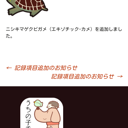
ニシキマゲクビガメ（エキゾチック-カメ）を追加しまし
た。
←
記録項目追加のお知らせ
投
記録項目追加のお知らせ
→
稿
ナ
ビ