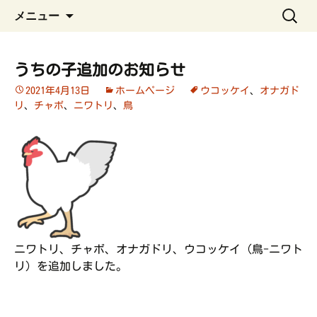
ペット管理用アプリ
コ
検
うちの子手帳
メニュー
ン
索:
テ
ン
うちの子追加のお知らせ
ツ
2021年4月13日
ホームページ
ウコッケイ
、
オナガド
へ
リ
、
チャボ
、
ニワトリ
、
鳥
ス
キ
ッ
プ
ニワトリ、チャボ、オナガドリ、ウコッケイ（鳥-ニワト
リ）を追加しました。