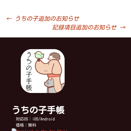
←
うちの子追加のお知らせ
投
記録項目追加のお知らせ
→
稿
ナ
ビ
ゲ
うちの子手帳
ー
対応OS：iOS/Android
価格：無料