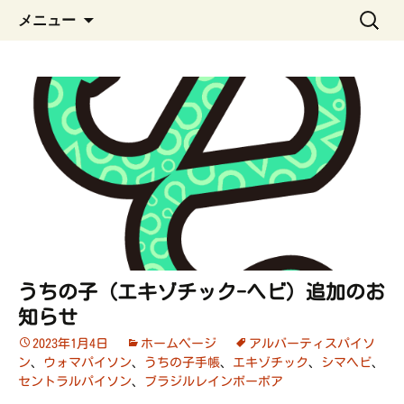
ペット管理用アプリ
コ
検
うちの子手帳
メニュー
ン
索:
テ
ン
ツ
へ
ス
キ
ッ
プ
うちの子（エキゾチック-ヘビ）追加のお
知らせ
2023年1月4日
ホームページ
アルバーティスパイソ
ン
、
ウォマパイソン
、
うちの子手帳
、
エキゾチック
、
シマヘビ
、
セントラルパイソン
、
ブラジルレインボーボア