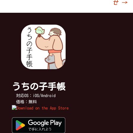
せ
→
稿
ナ
ビ
ゲ
ー
うちの子手帳
シ
対応OS：iOS/Android
価格：無料
ョ