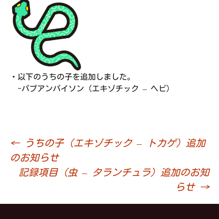
・以下のうちの子を追加しました。
-パプアンパイソン（エキゾチック – ヘビ）
←
うちの子（エキゾチック – トカゲ）追加
投
のお知らせ
記録項目（虫 – タランチュラ）追加のお知
稿
らせ
→
ナ