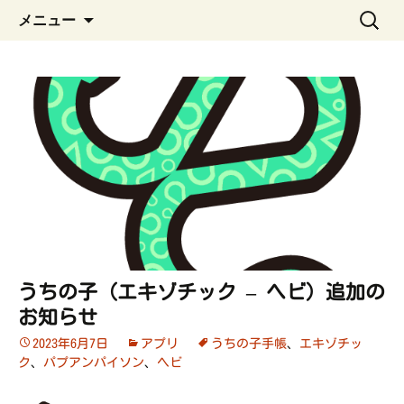
ペット管理用アプリ
コ
検
うちの子手帳
メニュー
ン
索:
テ
ン
ツ
へ
ス
キ
ッ
プ
うちの子（エキゾチック – ヘビ）追加の
お知らせ
2023年6月7日
アプリ
うちの子手帳
、
エキゾチッ
ク
、
パプアンパイソン
、
ヘビ