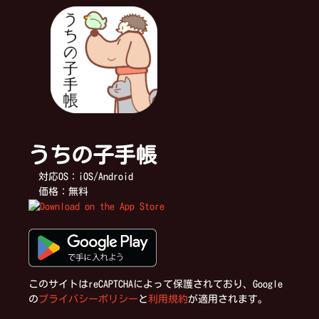
ビ
ゲ
ー
うちの子手帳
シ
対応OS：iOS/Android
価格：無料
ョ
ン
このサイトはreCAPTCHAによって保護されており、Google
の
プライバシーポリシー
と
利用規約
が適用されます。